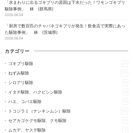
「水まわりに出るゴキブリの原因は下水だった！ワモンゴキブリ
駆除事例」 林 (群馬県)
2026.06.04
「厨房で数百匹のチャバネゴキブリが発生！飲食店で実際にあっ
た駆除事例」 林 (茨城県)
2026.06.04
カテゴリー
ゴキブリ駆除
231
ねずみ駆除
329
シロアリ駆除
64
イタチ駆除、ハクビシン駆除
49
ハエ、コバエ駆除
25
トコジラミ（ナンキンムシ）駆除
168
セアカゴケグモ駆除、クモ駆除
15
ムカデ、ヤスデ駆除
12