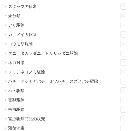
スタッフの日常
13
未分類
80
アリ駆除
11
ガ、メイガ駆除
2
コウモリ駆除
10
ダニ、タカラダニ、トリサシダニ駆除
15
ネコ対策
4
ノミ、ネコノミ駆除
62
ハチ、アシナガバチ、ミツバチ、スズメバチ駆除
33
ハト駆除
30
害獣駆除
8
害虫駆除
9
害虫駆除商品の販売
9
殺菌消毒
2