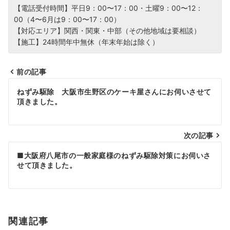
【電話受付時間】平日9：00〜17：00・土曜9：00〜12：
00（4〜6月は9：00〜17：00）
【対応エリア】関西・関東・中部（その他地域は要相談）
【施工】24時間年中無休（年末年始は除く）
前の記事
投
ねずみ駆除 大阪市生野区のケーキ屋さんにお伺いさせて
頂きました。
稿
ナ
次の記事
ビ
■大阪府八尾市の一般家庭様のねずみ駆除対策にお伺いさ
ゲ
せて頂きました。
ー
シ
関連記事
ョ