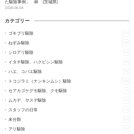
た駆除事例」 林 (茨城県)
2026.06.04
カテゴリー
ゴキブリ駆除
231
ねずみ駆除
329
シロアリ駆除
64
イタチ駆除、ハクビシン駆除
49
ハエ、コバエ駆除
25
トコジラミ（ナンキンムシ）駆除
168
セアカゴケグモ駆除、クモ駆除
15
ムカデ、ヤスデ駆除
12
スタッフの日常
13
未分類
80
アリ駆除
11