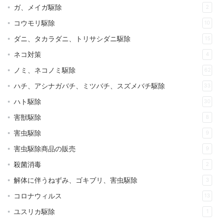
ガ、メイガ駆除
2
コウモリ駆除
10
ダニ、タカラダニ、トリサシダニ駆除
15
ネコ対策
4
ノミ、ネコノミ駆除
62
ハチ、アシナガバチ、ミツバチ、スズメバチ駆除
33
ハト駆除
30
害獣駆除
8
害虫駆除
9
害虫駆除商品の販売
9
殺菌消毒
2
解体に伴うねずみ、ゴキブリ、害虫駆除
3
コロナウィルス
13
ユスリカ駆除
1