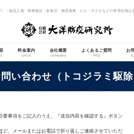
ップ）・食品工場・商業施設・飲食店・物流倉庫・ビル・ホテルなどの有害生物は
容
料金案内
会社概要
よくあるご質問
お
ss
price
company
FAQ
c
お問い合わせ（トコジラミ駆除
必要事項をご記入のうえ、『送信内容を確認する』ボタン
ほど、メールまたはお電話で折り返しご連絡させていただ