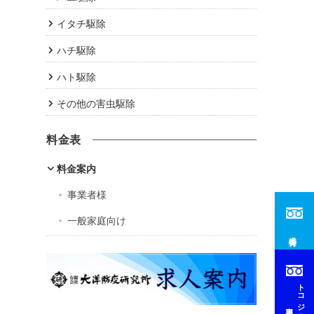
イタチ駆除
ハチ駆除
ハト駆除
その他の害虫駆除
料金表
料金案内
事業者様
一般家庭向け
総合受付
トコジラミ
専用