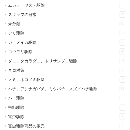
ムカデ、ヤスデ駆除
12
スタッフの日常
13
未分類
80
アリ駆除
11
ガ、メイガ駆除
2
コウモリ駆除
10
ダニ、タカラダニ、トリサシダニ駆除
15
ネコ対策
4
ノミ、ネコノミ駆除
62
ハチ、アシナガバチ、ミツバチ、スズメバチ駆除
33
ハト駆除
30
害獣駆除
8
害虫駆除
9
害虫駆除商品の販売
9