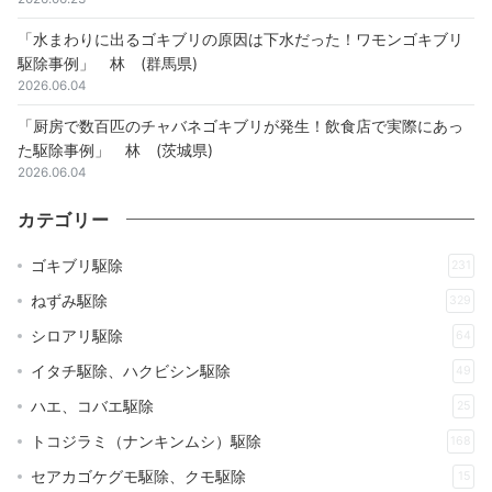
「水まわりに出るゴキブリの原因は下水だった！ワモンゴキブリ
駆除事例」 林 (群馬県)
2026.06.04
「厨房で数百匹のチャバネゴキブリが発生！飲食店で実際にあっ
た駆除事例」 林 (茨城県)
2026.06.04
カテゴリー
ゴキブリ駆除
231
ねずみ駆除
329
シロアリ駆除
64
イタチ駆除、ハクビシン駆除
49
ハエ、コバエ駆除
25
トコジラミ（ナンキンムシ）駆除
168
セアカゴケグモ駆除、クモ駆除
15