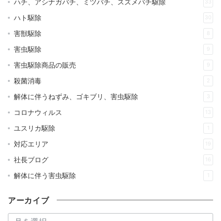
ハチ、アシナガバチ、ミツバチ、スズメバチ駆除
33
ハト駆除
30
害獣駆除
8
害虫駆除
9
害虫駆除商品の販売
9
殺菌消毒
2
解体に伴うねずみ、ゴキブリ、害虫駆除
3
コロナウィルス
13
ユスリカ駆除
1
対応エリア
19
社長ブログ
16
解体に伴う害虫駆除
1
アーカイブ
ア