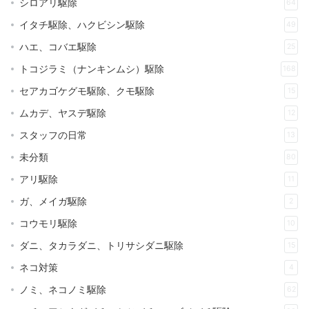
シロアリ駆除
64
イタチ駆除、ハクビシン駆除
49
ハエ、コバエ駆除
25
トコジラミ（ナンキンムシ）駆除
168
セアカゴケグモ駆除、クモ駆除
15
ムカデ、ヤスデ駆除
12
スタッフの日常
13
未分類
80
アリ駆除
11
ガ、メイガ駆除
2
コウモリ駆除
10
ダニ、タカラダニ、トリサシダニ駆除
15
ネコ対策
4
ノミ、ネコノミ駆除
62