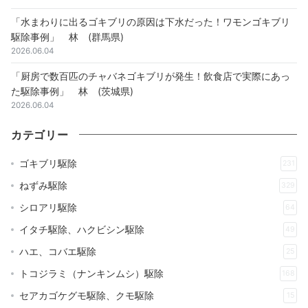
「水まわりに出るゴキブリの原因は下水だった！ワモンゴキブリ
駆除事例」 林 (群馬県)
2026.06.04
「厨房で数百匹のチャバネゴキブリが発生！飲食店で実際にあっ
た駆除事例」 林 (茨城県)
2026.06.04
カテゴリー
ゴキブリ駆除
231
ねずみ駆除
329
シロアリ駆除
64
イタチ駆除、ハクビシン駆除
49
ハエ、コバエ駆除
25
トコジラミ（ナンキンムシ）駆除
168
セアカゴケグモ駆除、クモ駆除
15