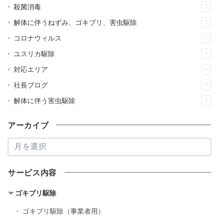
殺菌消毒
2
解体に伴うねずみ、ゴキブリ、害虫駆除
3
コロナウィルス
13
ユスリカ駆除
1
対応エリア
19
社長ブログ
16
解体に伴う害虫駆除
1
アーカイブ
ア
ー
カ
サービス内容
イ
ブ
ゴキブリ駆除
ゴキブリ駆除（事業者用）