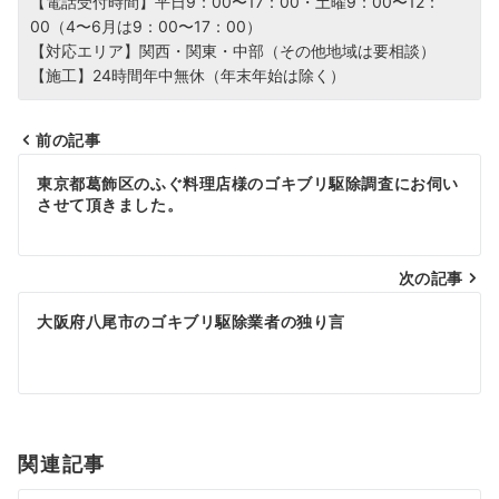
【電話受付時間】平日9：00〜17：00・土曜9：00〜12：
00（4〜6月は9：00〜17：00）
【対応エリア】関西・関東・中部（その他地域は要相談）
【施工】24時間年中無休（年末年始は除く）
前の記事
投
東京都葛飾区のふぐ料理店様のゴキブリ駆除調査にお伺い
させて頂きました。
稿
ナ
次の記事
ビ
大阪府八尾市のゴキブリ駆除業者の独り言
ゲ
ー
シ
関連記事
ョ