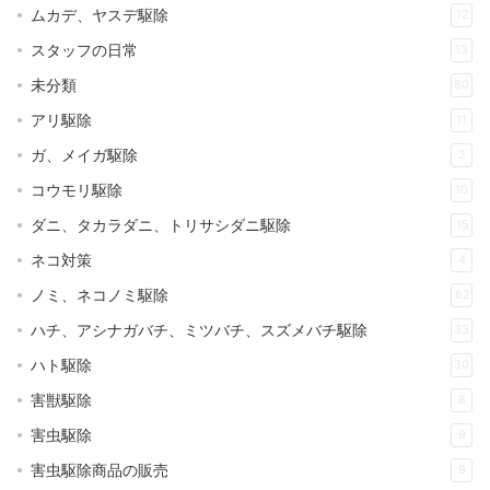
ムカデ、ヤスデ駆除
12
スタッフの日常
13
未分類
80
アリ駆除
11
ガ、メイガ駆除
2
コウモリ駆除
10
ダニ、タカラダニ、トリサシダニ駆除
15
ネコ対策
4
ノミ、ネコノミ駆除
62
ハチ、アシナガバチ、ミツバチ、スズメバチ駆除
33
ハト駆除
30
害獣駆除
8
害虫駆除
9
害虫駆除商品の販売
9