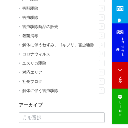
害獣駆除
8
害虫駆除
9
総合受付
害虫駆除商品の販売
9
殺菌消毒
2
トコジラミ
解体に伴うねずみ、ゴキブリ、害虫駆除
3
専用
コロナウィルス
13
ユスリカ駆除
1
対応エリア
19
メール
社長ブログ
16
解体に伴う害虫駆除
1
LINE
アーカイブ
ア
ー