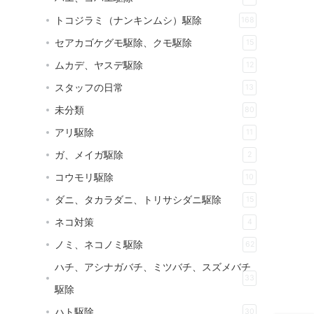
トコジラミ（ナンキンムシ）駆除
168
セアカゴケグモ駆除、クモ駆除
15
ムカデ、ヤスデ駆除
12
スタッフの日常
13
未分類
80
アリ駆除
11
ガ、メイガ駆除
2
コウモリ駆除
10
ダニ、タカラダニ、トリサシダニ駆除
15
ネコ対策
4
ノミ、ネコノミ駆除
62
ハチ、アシナガバチ、ミツバチ、スズメバチ
33
駆除
ハト駆除
30