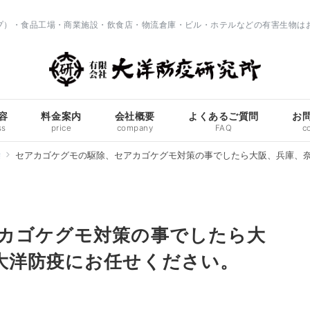
ップ）・食品工場・商業施設・飲食店・物流倉庫・ビル・ホテルなどの有害生物は
容
料金案内
会社概要
よくあるご質問
お
ss
price
company
FAQ
c
除
セアカゴケグモの駆除、セアカゴケグモ対策の事でしたら大阪、兵庫、
カゴケグモ対策の事でしたら大
大洋防疫にお任せください。