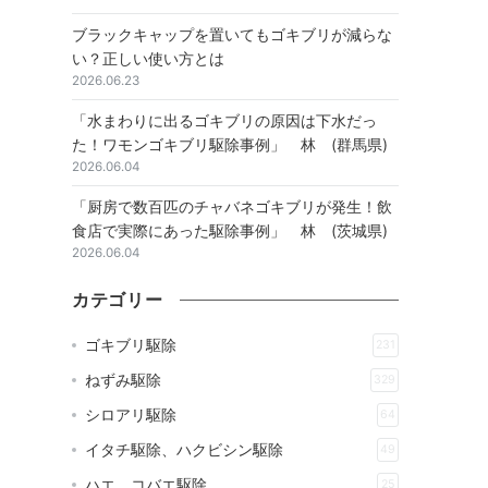
ブラックキャップを置いてもゴキブリが減らな
い？正しい使い方とは
2026.06.23
「水まわりに出るゴキブリの原因は下水だっ
た！ワモンゴキブリ駆除事例」 林 (群馬県)
2026.06.04
「厨房で数百匹のチャバネゴキブリが発生！飲
食店で実際にあった駆除事例」 林 (茨城県)
2026.06.04
カテゴリー
ゴキブリ駆除
231
ねずみ駆除
329
シロアリ駆除
64
イタチ駆除、ハクビシン駆除
49
ハエ、コバエ駆除
25