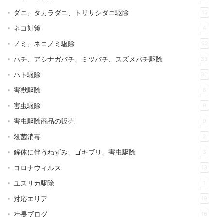
ダニ、タカラダニ、トリサシダニ駆除
15
ネコ対策
4
ノミ、ネコノミ駆除
62
ハチ、アシナガバチ、ミツバチ、スズメバチ駆除
33
ハト駆除
30
害獣駆除
8
害虫駆除
9
害虫駆除商品の販売
9
殺菌消毒
2
解体に伴うねずみ、ゴキブリ、害虫駆除
3
コロナウィルス
13
ユスリカ駆除
1
対応エリア
19
社長ブログ
16