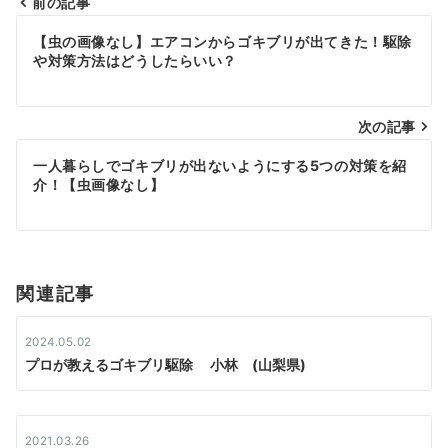
前の記事
投
【虫の画像なし】エアコンからゴキブリが出てきた！駆除
や対策方法はどうしたらいい？
稿
ナ
次の記事
ビ
一人暮らしでゴキブリが出ないようにする5つの対策を紹
ゲ
介！【虫画像なし】
ー
シ
関連記事
ョ
ン
2024.05.02
プロが教えるゴキブリ駆除 小林 (山梨県)
2021.03.26