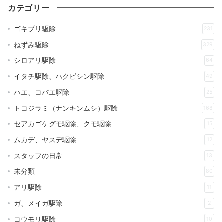
カテゴリー
ゴキブリ駆除
231
ねずみ駆除
329
シロアリ駆除
64
イタチ駆除、ハクビシン駆除
49
ハエ、コバエ駆除
25
トコジラミ（ナンキンムシ）駆除
168
セアカゴケグモ駆除、クモ駆除
15
ムカデ、ヤスデ駆除
12
スタッフの日常
13
未分類
80
アリ駆除
11
ガ、メイガ駆除
2
コウモリ駆除
10