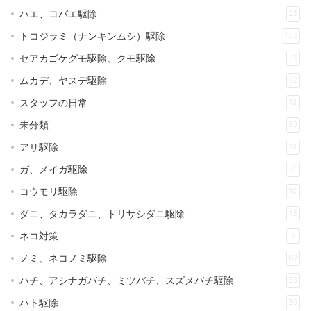
ハエ、コバエ駆除
25
トコジラミ（ナンキンムシ）駆除
168
セアカゴケグモ駆除、クモ駆除
15
ムカデ、ヤスデ駆除
12
スタッフの日常
13
未分類
80
アリ駆除
11
ガ、メイガ駆除
2
コウモリ駆除
10
ダニ、タカラダニ、トリサシダニ駆除
15
ネコ対策
4
ノミ、ネコノミ駆除
62
ハチ、アシナガバチ、ミツバチ、スズメバチ駆除
33
ハト駆除
30