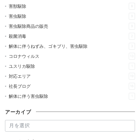
害獣駆除
8
害虫駆除
9
害虫駆除商品の販売
9
殺菌消毒
2
解体に伴うねずみ、ゴキブリ、害虫駆除
3
コロナウィルス
13
ユスリカ駆除
1
対応エリア
19
社長ブログ
16
解体に伴う害虫駆除
1
アーカイブ
ア
ー
カ