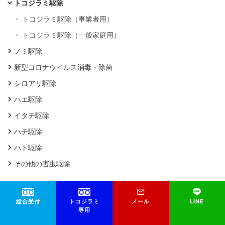
トコジラミ駆除
トコジラミ駆除（事業者用）
トコジラミ駆除（一般家庭用）
ノミ駆除
新型コロナウイルス消毒・除菌
シロアリ駆除
ハエ駆除
イタチ駆除
ハチ駆除
ハト駆除
その他の害虫駆除
総合受付
トコジラミ
メール
LINE
会社情報
専用