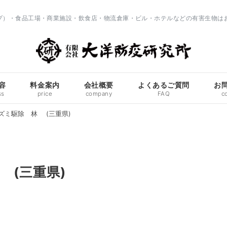
ップ）・食品工場・商業施設・飲食店・物流倉庫・ビル・ホテルなどの有害生物は
容
料金案内
会社概要
よくあるご質問
お
ss
price
company
FAQ
c
ズミ駆除 林 (三重県)
(三重県)