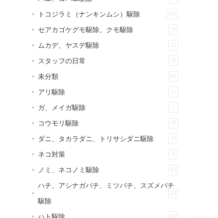
トコジラミ（ナンキンムシ）駆除
168
セアカゴケグモ駆除、クモ駆除
15
ムカデ、ヤスデ駆除
12
スタッフの日常
13
未分類
80
アリ駆除
11
ガ、メイガ駆除
2
コウモリ駆除
10
ダニ、タカラダニ、トリサシダニ駆除
15
ネコ対策
4
ノミ、ネコノミ駆除
62
ハチ、アシナガバチ、ミツバチ、スズメバチ
33
駆除
ハト駆除
30