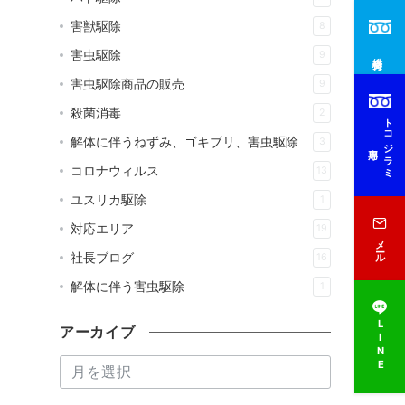
害獣駆除
8
害虫駆除
9
総合受付
害虫駆除商品の販売
9
殺菌消毒
2
トコジラミ
解体に伴うねずみ、ゴキブリ、害虫駆除
3
専用
コロナウィルス
13
ユスリカ駆除
1
対応エリア
19
メール
社長ブログ
16
解体に伴う害虫駆除
1
LINE
アーカイブ
ア
ー