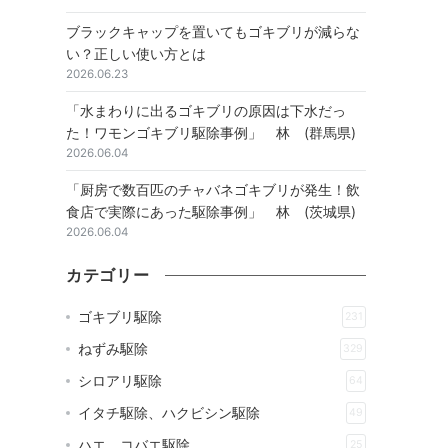
ブラックキャップを置いてもゴキブリが減らな
い？正しい使い方とは
2026.06.23
「水まわりに出るゴキブリの原因は下水だっ
た！ワモンゴキブリ駆除事例」 林 (群馬県)
2026.06.04
「厨房で数百匹のチャバネゴキブリが発生！飲
食店で実際にあった駆除事例」 林 (茨城県)
2026.06.04
カテゴリー
ゴキブリ駆除
231
ねずみ駆除
329
シロアリ駆除
64
イタチ駆除、ハクビシン駆除
49
ハエ、コバエ駆除
25