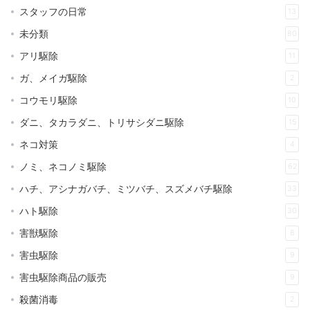
スタッフの日常
13
未分類
80
アリ駆除
11
ガ、メイガ駆除
2
コウモリ駆除
10
ダニ、タカラダニ、トリサシダニ駆除
15
ネコ対策
4
ノミ、ネコノミ駆除
62
ハチ、アシナガバチ、ミツバチ、スズメバチ駆除
33
ハト駆除
30
害獣駆除
8
害虫駆除
9
害虫駆除商品の販売
9
殺菌消毒
2