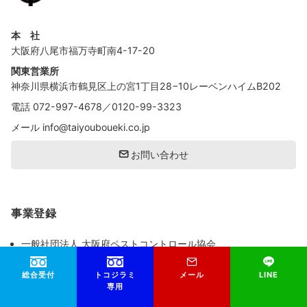
本 社
大阪府八尾市福万寺町南4-17-20
関東営業所
神奈川県横浜市鶴見区上の宮1丁目28−10レーベンハイムB202
電話
072-997-4678
／
0120-99-3323
メール
info@taiyouboueki.co.jp
お問い合わせ
事業登録
一般社団法人 大阪府ペストコントロール協会
建築物ねずみこん虫等防除業
登録番号 大阪府28ね 第9-29
総合受付
トコジラミ
メール
LINE
専用
公益社団法人日本しろあり対策協会
登録施工業者 会員番号 大阪府030