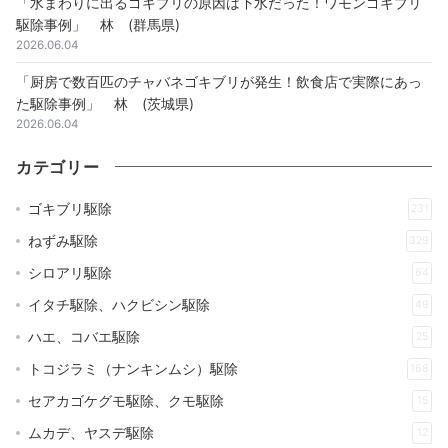
「水まわりに出るゴキブリの原因は下水だった！ワモンゴキブリ
駆除事例」 林 (群馬県)
2026.06.04
「厨房で数百匹のチャバネゴキブリが発生！飲食店で実際にあっ
た駆除事例」 林 (茨城県)
2026.06.04
カテゴリー
ゴキブリ駆除
231
ねずみ駆除
329
シロアリ駆除
64
イタチ駆除、ハクビシン駆除
49
ハエ、コバエ駆除
25
トコジラミ（ナンキンムシ）駆除
168
セアカゴケグモ駆除、クモ駆除
15
ムカデ、ヤスデ駆除
12