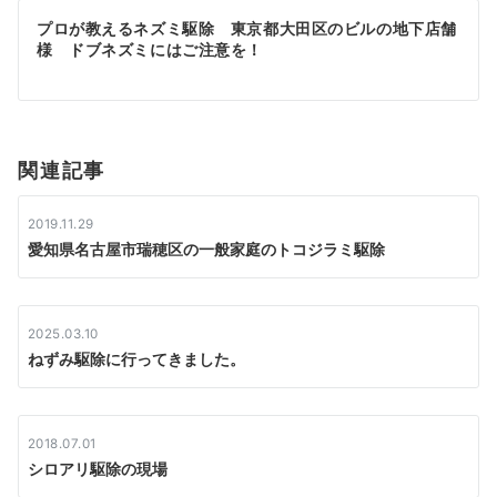
ビ
プロが教えるネズミ駆除 東京都大田区のビルの地下店舗
ゲ
様 ドブネズミにはご注意を！
ー
シ
関連記事
ョ
ン
2019.11.29
愛知県名古屋市瑞穂区の一般家庭のトコジラミ駆除
2025.03.10
ねずみ駆除に行ってきました。
2018.07.01
シロアリ駆除の現場