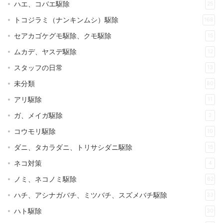
ハエ、コバエ駆除
25
トコジラミ（ナンキンムシ）駆除
168
セアカゴケグモ駆除、クモ駆除
15
ムカデ、ヤスデ駆除
12
スタッフの日常
13
未分類
80
アリ駆除
11
ガ、メイガ駆除
2
コウモリ駆除
10
ダニ、タカラダニ、トリサシダニ駆除
15
ネコ対策
4
ノミ、ネコノミ駆除
62
ハチ、アシナガバチ、ミツバチ、スズメバチ駆除
33
ハト駆除
30