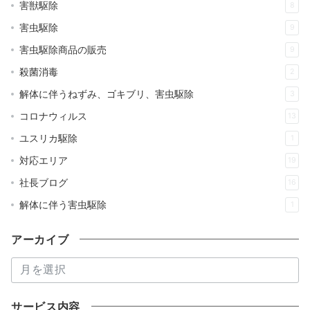
害獣駆除
8
害虫駆除
9
害虫駆除商品の販売
9
殺菌消毒
2
解体に伴うねずみ、ゴキブリ、害虫駆除
3
コロナウィルス
13
ユスリカ駆除
1
対応エリア
19
社長ブログ
16
解体に伴う害虫駆除
1
アーカイブ
ア
ー
カ
サービス内容