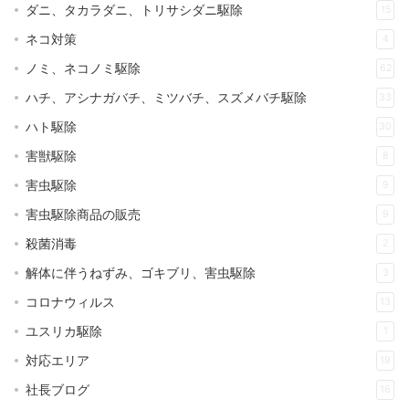
ダニ、タカラダニ、トリサシダニ駆除
15
ネコ対策
4
ノミ、ネコノミ駆除
62
ハチ、アシナガバチ、ミツバチ、スズメバチ駆除
33
ハト駆除
30
害獣駆除
8
害虫駆除
9
害虫駆除商品の販売
9
殺菌消毒
2
解体に伴うねずみ、ゴキブリ、害虫駆除
3
コロナウィルス
13
ユスリカ駆除
1
対応エリア
19
社長ブログ
16