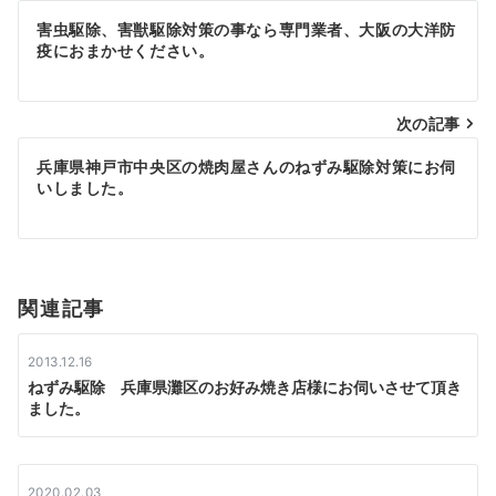
投
害虫駆除、害獣駆除対策の事なら専門業者、大阪の大洋防
疫におまかせください。
稿
ナ
次の記事
ビ
兵庫県神戸市中央区の焼肉屋さんのねずみ駆除対策にお伺
ゲ
いしました。
ー
シ
関連記事
ョ
ン
2013.12.16
ねずみ駆除 兵庫県灘区のお好み焼き店様にお伺いさせて頂き
ました。
2020.02.03