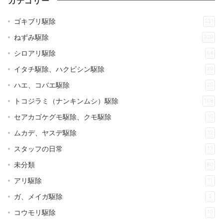
カテゴリー
ゴキブリ駆除
231
ねずみ駆除
329
シロアリ駆除
64
イタチ駆除、ハクビシン駆除
49
ハエ、コバエ駆除
25
トコジラミ（ナンキンムシ）駆除
168
セアカゴケグモ駆除、クモ駆除
15
ムカデ、ヤスデ駆除
12
スタッフの日常
13
未分類
80
アリ駆除
11
ガ、メイガ駆除
2
コウモリ駆除
10