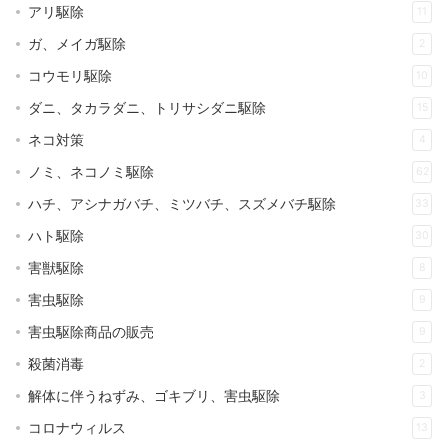
アリ駆除
11
ガ、メイガ駆除
2
コウモリ駆除
10
ダニ、タカラダニ、トリサシダニ駆除
15
ネコ対策
4
ノミ、ネコノミ駆除
62
ハチ、アシナガバチ、ミツバチ、スズメバチ駆除
33
ハト駆除
30
害獣駆除
8
害虫駆除
9
害虫駆除商品の販売
9
殺菌消毒
2
解体に伴うねずみ、ゴキブリ、害虫駆除
3
コロナウィルス
13