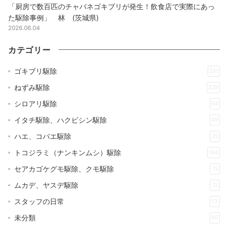
「厨房で数百匹のチャバネゴキブリが発生！飲食店で実際にあっ
た駆除事例」 林 (茨城県)
2026.06.04
カテゴリー
ゴキブリ駆除
231
ねずみ駆除
329
シロアリ駆除
64
イタチ駆除、ハクビシン駆除
49
ハエ、コバエ駆除
25
トコジラミ（ナンキンムシ）駆除
168
セアカゴケグモ駆除、クモ駆除
15
ムカデ、ヤスデ駆除
12
スタッフの日常
13
未分類
80