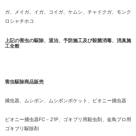
ガ、メイガ、イガ、コイガ、ケムシ、チャドクガ、モンク
ロシャチホコ
上記の害虫の駆除、退治、予防施工及び殺菌消毒、消臭施
工全般
害虫駆除商品販売
捕虫器、ムシポン、ムシポンポケット、ピオニー捕虫器
ピオニー捕虫器FC－21P、ゴキブリ用殺虫剤、金鳥プロ用
ゴキブリ駆除剤