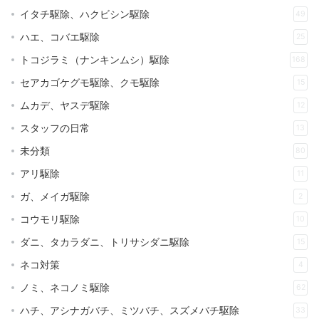
イタチ駆除、ハクビシン駆除
49
ハエ、コバエ駆除
25
トコジラミ（ナンキンムシ）駆除
168
セアカゴケグモ駆除、クモ駆除
15
ムカデ、ヤスデ駆除
12
スタッフの日常
13
未分類
80
アリ駆除
11
ガ、メイガ駆除
2
コウモリ駆除
10
ダニ、タカラダニ、トリサシダニ駆除
15
ネコ対策
4
ノミ、ネコノミ駆除
62
ハチ、アシナガバチ、ミツバチ、スズメバチ駆除
33