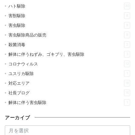
ハト駆除
30
害獣駆除
8
害虫駆除
9
害虫駆除商品の販売
9
殺菌消毒
2
解体に伴うねずみ、ゴキブリ、害虫駆除
3
コロナウィルス
13
ユスリカ駆除
1
対応エリア
19
社長ブログ
16
解体に伴う害虫駆除
1
アーカイブ
ア