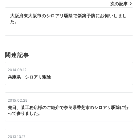
次の記事
ビ
大阪府東大阪市のシロアリ駆除で新築予防にお伺いしまし
ゲ
た。
ー
シ
関連記事
ョ
ン
2014.08.12
兵庫県 シロアリ駆除
2015.02.28
先日、某工務店様のご紹介で奈良県香芝市のシロアリ駆除に行
って参りました。
2013.10.17