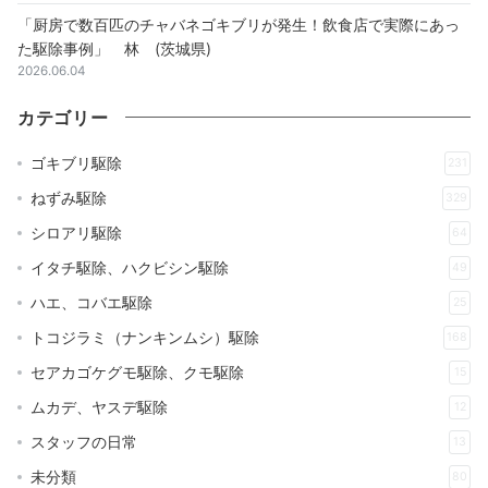
「厨房で数百匹のチャバネゴキブリが発生！飲食店で実際にあっ
た駆除事例」 林 (茨城県)
2026.06.04
カテゴリー
ゴキブリ駆除
231
ねずみ駆除
329
シロアリ駆除
64
イタチ駆除、ハクビシン駆除
49
ハエ、コバエ駆除
25
トコジラミ（ナンキンムシ）駆除
168
セアカゴケグモ駆除、クモ駆除
15
ムカデ、ヤスデ駆除
12
スタッフの日常
13
未分類
80