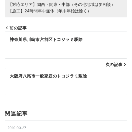
【対応エリア】関西・関東・中部（その他地域は要相談）
【施工】24時間年中無休（年末年始は除く）
前の記事
投
神奈川県川崎市宮前区トコジラミ駆除
稿
ナ
次の記事
ビ
大阪府八尾市一般家庭のトコジラミ駆除
ゲ
ー
シ
関連記事
ョ
ン
2019.03.27