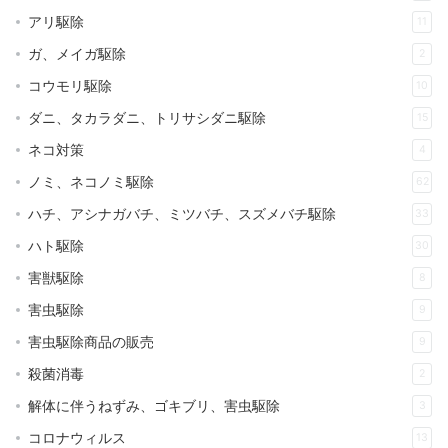
アリ駆除
11
ガ、メイガ駆除
2
コウモリ駆除
10
ダニ、タカラダニ、トリサシダニ駆除
15
ネコ対策
4
ノミ、ネコノミ駆除
62
ハチ、アシナガバチ、ミツバチ、スズメバチ駆除
33
ハト駆除
30
害獣駆除
8
害虫駆除
9
害虫駆除商品の販売
9
殺菌消毒
2
解体に伴うねずみ、ゴキブリ、害虫駆除
3
コロナウィルス
13