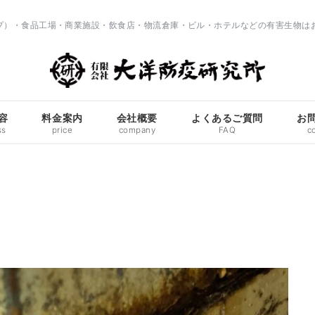
ップ）・食品工場・商業施設・飲食店・物流倉庫・ビル・ホテルなどの有害生物は
容
料金案内
会社概要
よくあるご質問
お
ss
price
company
FAQ
c