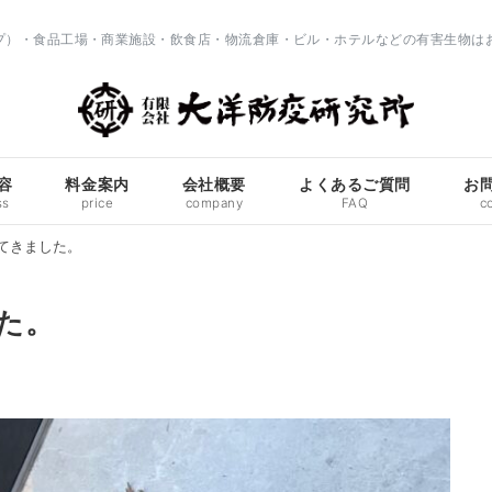
ップ）・食品工場・商業施設・飲食店・物流倉庫・ビル・ホテルなどの有害生物は
容
料金案内
会社概要
よくあるご質問
お
ss
price
company
FAQ
c
てきました。
た。