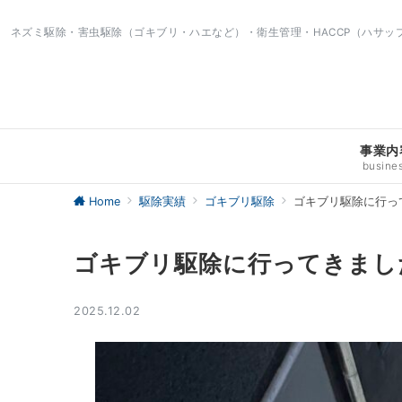
ネズミ駆除・害虫駆除（ゴキブリ・ハエなど）・衛生管理・HACCP（ハサ
事業内
busine
Home
駆除実績
ゴキブリ駆除
ゴキブリ駆除に行っ
ゴキブリ駆除に行ってきまし
2025.12.02