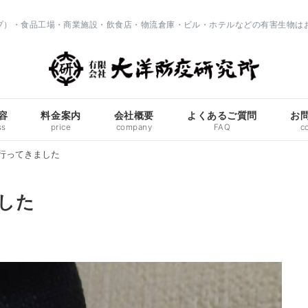
ップ）・食品工場・商業施設・飲食店・物流倉庫・ビル・ホテルなどの有害生物は
容
料金案内
会社概要
よくあるご質問
お
ss
price
company
FAQ
c
行ってきました
した