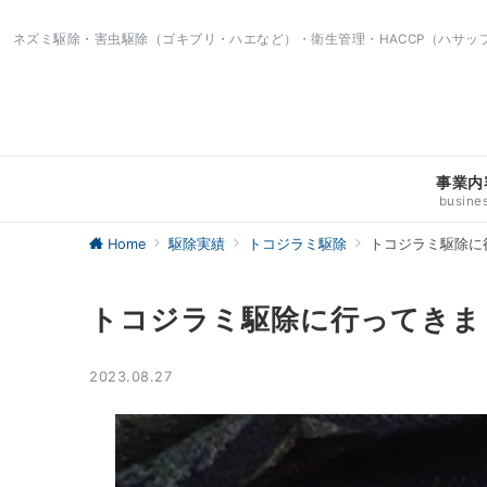
ネズミ駆除・害虫駆除（ゴキブリ・ハエなど）・衛生管理・HACCP（ハサ
事業内
busine
Home
駆除実績
トコジラミ駆除
トコジラミ駆除に
トコジラミ駆除に行ってきま
2023.08.27