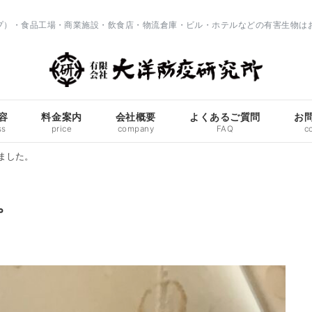
ップ）・食品工場・商業施設・飲食店・物流倉庫・ビル・ホテルなどの有害生物は
容
料金案内
会社概要
よくあるご質問
お
ss
price
company
FAQ
c
ました。
。