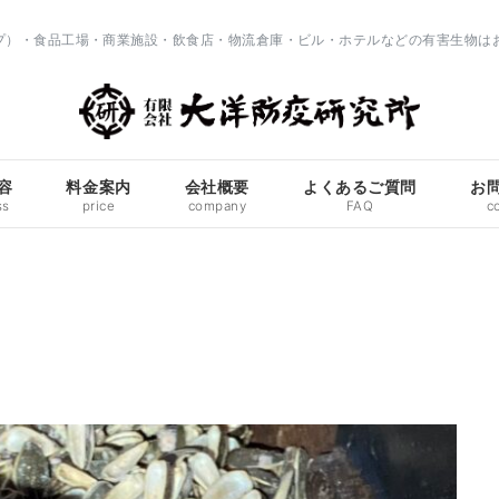
ップ）・食品工場・商業施設・飲食店・物流倉庫・ビル・ホテルなどの有害生物は
容
料金案内
会社概要
よくあるご質問
お
ss
price
company
FAQ
c