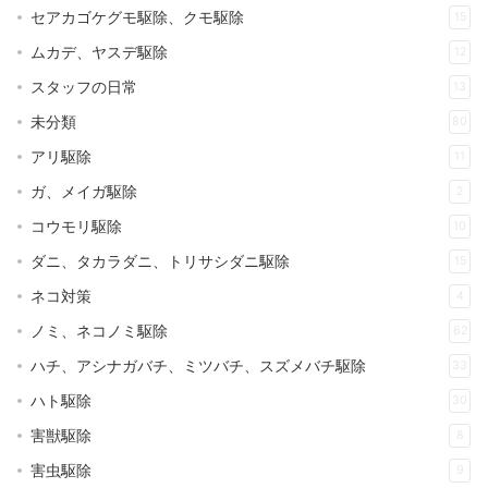
セアカゴケグモ駆除、クモ駆除
15
ムカデ、ヤスデ駆除
12
スタッフの日常
13
未分類
80
アリ駆除
11
ガ、メイガ駆除
2
コウモリ駆除
10
ダニ、タカラダニ、トリサシダニ駆除
15
ネコ対策
4
ノミ、ネコノミ駆除
62
ハチ、アシナガバチ、ミツバチ、スズメバチ駆除
33
ハト駆除
30
害獣駆除
8
害虫駆除
9