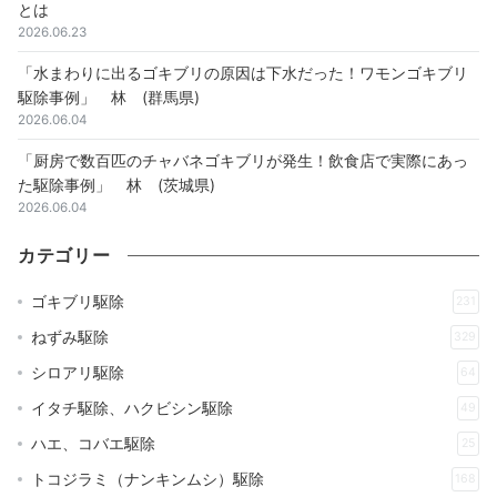
とは
2026.06.23
「水まわりに出るゴキブリの原因は下水だった！ワモンゴキブリ
駆除事例」 林 (群馬県)
2026.06.04
「厨房で数百匹のチャバネゴキブリが発生！飲食店で実際にあっ
た駆除事例」 林 (茨城県)
2026.06.04
カテゴリー
ゴキブリ駆除
231
ねずみ駆除
329
シロアリ駆除
64
イタチ駆除、ハクビシン駆除
49
ハエ、コバエ駆除
25
トコジラミ（ナンキンムシ）駆除
168