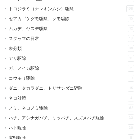
トコジラミ（ナンキンムシ）駆除
168
セアカゴケグモ駆除、クモ駆除
15
ムカデ、ヤスデ駆除
12
スタッフの日常
13
未分類
80
アリ駆除
11
ガ、メイガ駆除
2
コウモリ駆除
10
ダニ、タカラダニ、トリサシダニ駆除
15
ネコ対策
4
ノミ、ネコノミ駆除
62
ハチ、アシナガバチ、ミツバチ、スズメバチ駆除
33
ハト駆除
30
害獣駆除
8