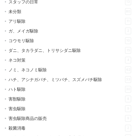
スタッフの日常
13
未分類
80
アリ駆除
11
ガ、メイガ駆除
2
コウモリ駆除
10
ダニ、タカラダニ、トリサシダニ駆除
15
ネコ対策
4
ノミ、ネコノミ駆除
62
ハチ、アシナガバチ、ミツバチ、スズメバチ駆除
33
ハト駆除
30
害獣駆除
8
害虫駆除
9
害虫駆除商品の販売
9
殺菌消毒
2