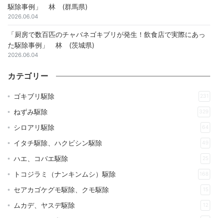
駆除事例」 林 (群馬県)
2026.06.04
「厨房で数百匹のチャバネゴキブリが発生！飲食店で実際にあっ
た駆除事例」 林 (茨城県)
2026.06.04
カテゴリー
ゴキブリ駆除
231
ねずみ駆除
329
シロアリ駆除
64
イタチ駆除、ハクビシン駆除
49
ハエ、コバエ駆除
25
トコジラミ（ナンキンムシ）駆除
168
セアカゴケグモ駆除、クモ駆除
15
ムカデ、ヤスデ駆除
12