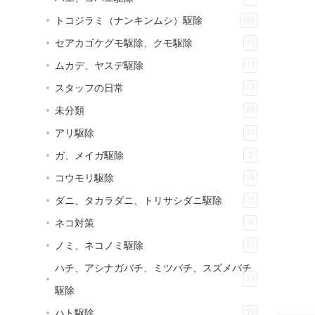
トコジラミ（ナンキンムシ）駆除
168
セアカゴケグモ駆除、クモ駆除
15
ムカデ、ヤスデ駆除
12
スタッフの日常
13
未分類
80
アリ駆除
11
ガ、メイガ駆除
2
コウモリ駆除
10
ダニ、タカラダニ、トリサシダニ駆除
15
ネコ対策
4
ノミ、ネコノミ駆除
62
ハチ、アシナガバチ、ミツバチ、スズメバチ
33
駆除
ハト駆除
30