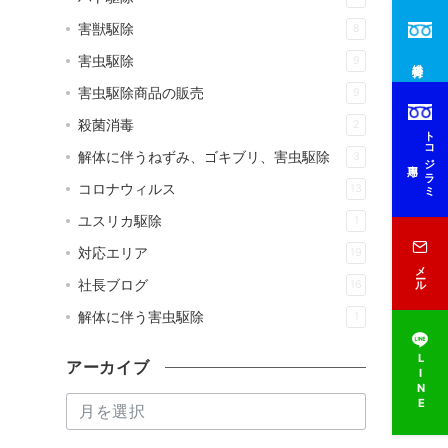
害獣駆除
8
害虫駆除
9
総合受付
害虫駆除商品の販売
9
殺菌消毒
2
トコジラミ
解体に伴うねずみ、ゴキブリ、害虫駆除
3
専用
コロナウィルス
13
ユスリカ駆除
1
対応エリア
19
メール
社長ブログ
16
解体に伴う害虫駆除
1
LINE
アーカイブ
ア
ー