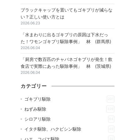
ブラックキャップを置いてもゴキブリが減らな
い？正しい使い方とは
2026.06.23
「水まわりに出るゴキブリの原因は下水だっ
た！ワモンゴキブリ駆除事例」 林 (群馬県)
2026.06.04
「厨房で数百匹のチャバネゴキブリが発生！飲
食店で実際にあった駆除事例」 林 (茨城県)
2026.06.04
カテゴリー
ゴキブリ駆除
231
ねずみ駆除
329
シロアリ駆除
64
イタチ駆除、ハクビシン駆除
49
ハエ、コバエ駆除
25