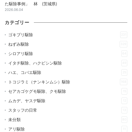
た駆除事例」 林 (茨城県)
2026.06.04
カテゴリー
ゴキブリ駆除
231
ねずみ駆除
329
シロアリ駆除
64
イタチ駆除、ハクビシン駆除
49
ハエ、コバエ駆除
25
トコジラミ（ナンキンムシ）駆除
168
セアカゴケグモ駆除、クモ駆除
15
ムカデ、ヤスデ駆除
12
スタッフの日常
13
未分類
80
アリ駆除
11