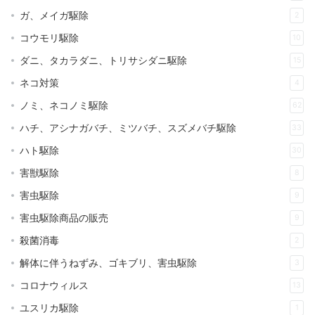
ガ、メイガ駆除
2
コウモリ駆除
10
ダニ、タカラダニ、トリサシダニ駆除
15
ネコ対策
4
ノミ、ネコノミ駆除
62
ハチ、アシナガバチ、ミツバチ、スズメバチ駆除
33
ハト駆除
30
害獣駆除
8
害虫駆除
9
害虫駆除商品の販売
9
殺菌消毒
2
解体に伴うねずみ、ゴキブリ、害虫駆除
3
コロナウィルス
13
ユスリカ駆除
1