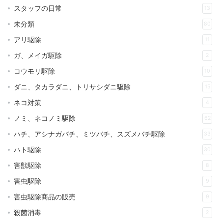
スタッフの日常
13
未分類
80
アリ駆除
11
ガ、メイガ駆除
2
コウモリ駆除
10
ダニ、タカラダニ、トリサシダニ駆除
15
ネコ対策
4
ノミ、ネコノミ駆除
62
ハチ、アシナガバチ、ミツバチ、スズメバチ駆除
33
ハト駆除
30
害獣駆除
8
害虫駆除
9
害虫駆除商品の販売
9
殺菌消毒
2