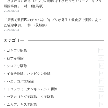
「水まわりに出るゴキブリの原因は下水だった！ワモンゴキブリ
駆除事例」 林 (群馬県)
2026.06.04
「厨房で数百匹のチャバネゴキブリが発生！飲食店で実際にあっ
た駆除事例」 林 (茨城県)
2026.06.04
カテゴリー
ゴキブリ駆除
231
ねずみ駆除
329
シロアリ駆除
64
イタチ駆除、ハクビシン駆除
49
ハエ、コバエ駆除
25
トコジラミ（ナンキンムシ）駆除
168
セアカゴケグモ駆除、クモ駆除
15
ムカデ、ヤスデ駆除
12