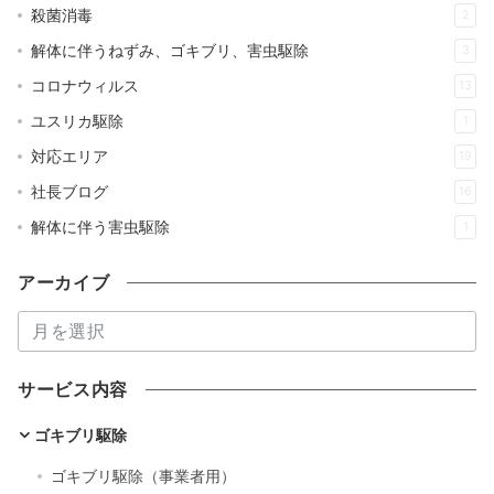
殺菌消毒
2
解体に伴うねずみ、ゴキブリ、害虫駆除
3
コロナウィルス
13
ユスリカ駆除
1
対応エリア
19
社長ブログ
16
解体に伴う害虫駆除
1
アーカイブ
ア
ー
カ
サービス内容
イ
ブ
ゴキブリ駆除
ゴキブリ駆除（事業者用）