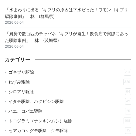
「水まわりに出るゴキブリの原因は下水だった！ワモンゴキブリ
駆除事例」 林 (群馬県)
2026.06.04
「厨房で数百匹のチャバネゴキブリが発生！飲食店で実際にあっ
た駆除事例」 林 (茨城県)
2026.06.04
カテゴリー
ゴキブリ駆除
231
ねずみ駆除
329
シロアリ駆除
64
イタチ駆除、ハクビシン駆除
49
ハエ、コバエ駆除
25
トコジラミ（ナンキンムシ）駆除
168
セアカゴケグモ駆除、クモ駆除
15