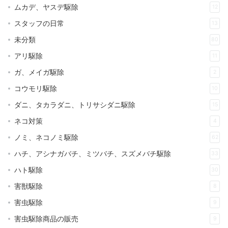
ムカデ、ヤスデ駆除
12
スタッフの日常
13
未分類
80
アリ駆除
11
ガ、メイガ駆除
2
コウモリ駆除
10
ダニ、タカラダニ、トリサシダニ駆除
15
ネコ対策
4
ノミ、ネコノミ駆除
62
ハチ、アシナガバチ、ミツバチ、スズメバチ駆除
33
ハト駆除
30
害獣駆除
8
害虫駆除
9
害虫駆除商品の販売
9