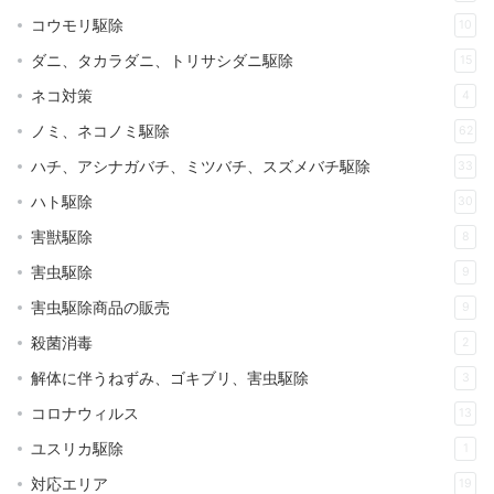
コウモリ駆除
10
ダニ、タカラダニ、トリサシダニ駆除
15
ネコ対策
4
ノミ、ネコノミ駆除
62
ハチ、アシナガバチ、ミツバチ、スズメバチ駆除
33
ハト駆除
30
害獣駆除
8
害虫駆除
9
害虫駆除商品の販売
9
殺菌消毒
2
解体に伴うねずみ、ゴキブリ、害虫駆除
3
コロナウィルス
13
ユスリカ駆除
1
対応エリア
19