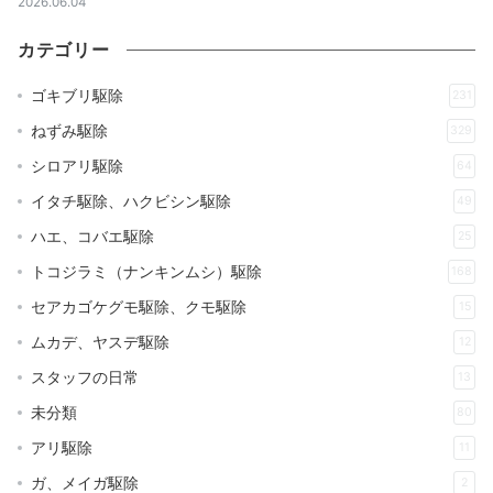
2026.06.04
カテゴリー
ゴキブリ駆除
231
ねずみ駆除
329
シロアリ駆除
64
イタチ駆除、ハクビシン駆除
49
ハエ、コバエ駆除
25
トコジラミ（ナンキンムシ）駆除
168
セアカゴケグモ駆除、クモ駆除
15
ムカデ、ヤスデ駆除
12
スタッフの日常
13
未分類
80
アリ駆除
11
ガ、メイガ駆除
2