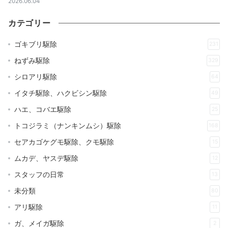
2026.06.04
カテゴリー
ゴキブリ駆除
231
ねずみ駆除
329
シロアリ駆除
64
イタチ駆除、ハクビシン駆除
49
ハエ、コバエ駆除
25
トコジラミ（ナンキンムシ）駆除
168
セアカゴケグモ駆除、クモ駆除
15
ムカデ、ヤスデ駆除
12
スタッフの日常
13
未分類
80
アリ駆除
11
ガ、メイガ駆除
2