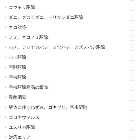
コウモリ駆除
10
ダニ、タカラダニ、トリサシダニ駆除
15
ネコ対策
4
ノミ、ネコノミ駆除
62
ハチ、アシナガバチ、ミツバチ、スズメバチ駆除
33
ハト駆除
30
害獣駆除
8
害虫駆除
9
害虫駆除商品の販売
9
殺菌消毒
2
解体に伴うねずみ、ゴキブリ、害虫駆除
3
コロナウィルス
13
ユスリカ駆除
1
対応エリア
19