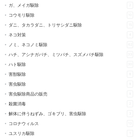
ガ、メイガ駆除
2
コウモリ駆除
10
ダニ、タカラダニ、トリサシダニ駆除
15
ネコ対策
4
ノミ、ネコノミ駆除
62
ハチ、アシナガバチ、ミツバチ、スズメバチ駆除
33
ハト駆除
30
害獣駆除
8
害虫駆除
9
害虫駆除商品の販売
9
殺菌消毒
2
解体に伴うねずみ、ゴキブリ、害虫駆除
3
コロナウィルス
13
ユスリカ駆除
1