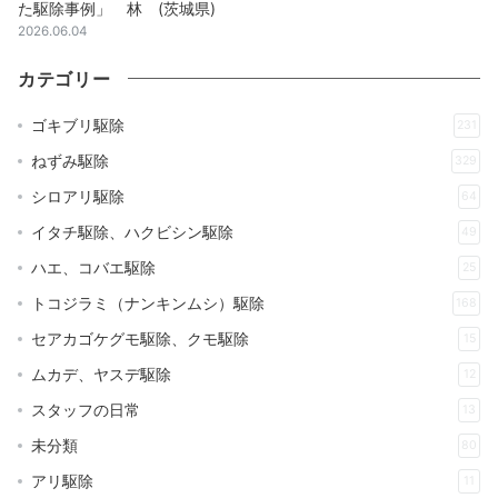
た駆除事例」 林 (茨城県)
2026.06.04
カテゴリー
ゴキブリ駆除
231
ねずみ駆除
329
シロアリ駆除
64
イタチ駆除、ハクビシン駆除
49
ハエ、コバエ駆除
25
トコジラミ（ナンキンムシ）駆除
168
セアカゴケグモ駆除、クモ駆除
15
ムカデ、ヤスデ駆除
12
スタッフの日常
13
未分類
80
アリ駆除
11