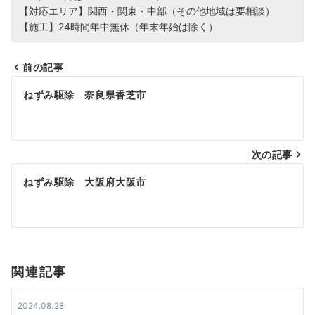
【対応エリア】関西・関東・中部（その他地域は要相談）
【施工】24時間年中無休（年末年始は除く）
前の記事
投
ねずみ駆除 奈良県香芝市
稿
ナ
次の記事
ビ
ねずみ駆除 大阪府大阪市
ゲ
ー
シ
関連記事
ョ
ン
2024.08.28