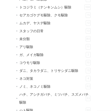
トコジラミ（ナンキンムシ）駆除
168
セアカゴケグモ駆除、クモ駆除
15
ムカデ、ヤスデ駆除
12
スタッフの日常
13
未分類
80
アリ駆除
11
ガ、メイガ駆除
2
コウモリ駆除
10
ダニ、タカラダニ、トリサシダニ駆除
15
ネコ対策
4
ノミ、ネコノミ駆除
62
ハチ、アシナガバチ、ミツバチ、スズメバチ
33
駆除
ハト駆除
30