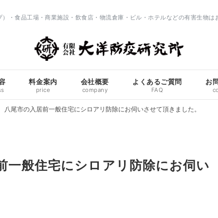
ップ）・食品工場・商業施設・飲食店・物流倉庫・ビル・ホテルなどの有害生物は
容
料金案内
会社概要
よくあるご質問
お
ss
price
company
FAQ
c
 八尾市の入居前一般住宅にシロアリ防除にお伺いさせて頂きました。
前一般住宅にシロアリ防除にお伺い