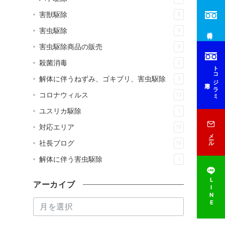
害獣駆除
8
害虫駆除
9
総合受付
害虫駆除商品の販売
9
殺菌消毒
2
トコジラミ
解体に伴うねずみ、ゴキブリ、害虫駆除
3
専用
コロナウィルス
13
ユスリカ駆除
1
対応エリア
19
メール
社長ブログ
16
解体に伴う害虫駆除
1
LINE
アーカイブ
ア
ー