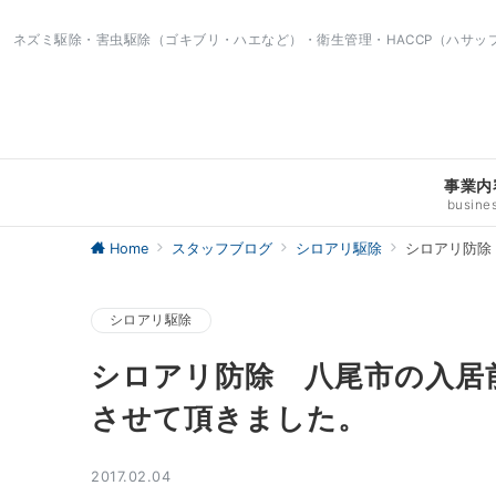
ネズミ駆除・害虫駆除（ゴキブリ・ハエなど）・衛生管理・HACCP（ハサ
事業内
busine
Home
スタッフブログ
シロアリ駆除
シロアリ防除
シロアリ駆除
シロアリ防除 八尾市の入居
させて頂きました。
2017.02.04