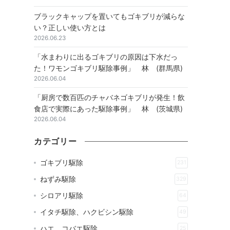
ブラックキャップを置いてもゴキブリが減らな
い？正しい使い方とは
2026.06.23
「水まわりに出るゴキブリの原因は下水だっ
た！ワモンゴキブリ駆除事例」 林 (群馬県)
2026.06.04
「厨房で数百匹のチャバネゴキブリが発生！飲
食店で実際にあった駆除事例」 林 (茨城県)
2026.06.04
カテゴリー
ゴキブリ駆除
231
ねずみ駆除
329
シロアリ駆除
64
イタチ駆除、ハクビシン駆除
49
ハエ、コバエ駆除
25