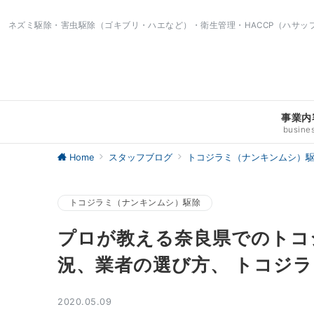
ネズミ駆除・害虫駆除（ゴキブリ・ハエなど）・衛生管理・HACCP（ハサ
事業内
busine
Home
スタッフブログ
トコジラミ（ナンキンムシ）
トコジラミ（ナンキンムシ）駆除
プロが教える奈良県でのトコ
況、業者の選び方、 トコジ
2020.05.09