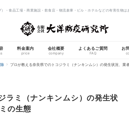
ップ）・食品工場・商業施設・飲食店・物流倉庫・ビル・ホテルなどの有害生物は
容
料金案内
会社概要
よくあるご質問
お
ss
price
company
FAQ
c
駆除
プロが教える奈良県でのトコジラミ（ナンキンムシ）の発生状況、業者
ジラミ（ナンキンムシ）の発生状
ラミの生態