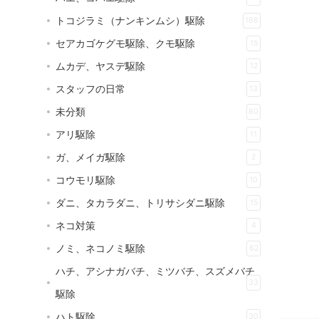
トコジラミ（ナンキンムシ）駆除
168
セアカゴケグモ駆除、クモ駆除
15
ムカデ、ヤスデ駆除
12
スタッフの日常
13
未分類
80
アリ駆除
11
ガ、メイガ駆除
2
コウモリ駆除
10
ダニ、タカラダニ、トリサシダニ駆除
15
ネコ対策
4
ノミ、ネコノミ駆除
62
ハチ、アシナガバチ、ミツバチ、スズメバチ
33
駆除
ハト駆除
30