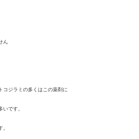
せん
トコジラミの多くはこの薬剤に
多いです。
す。