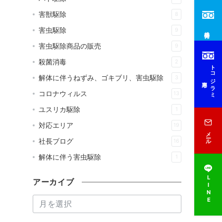
害獣駆除
8
害虫駆除
9
総合受付
害虫駆除商品の販売
9
殺菌消毒
2
トコジラミ
解体に伴うねずみ、ゴキブリ、害虫駆除
3
専用
コロナウィルス
13
ユスリカ駆除
1
対応エリア
19
メール
社長ブログ
16
解体に伴う害虫駆除
1
LINE
アーカイブ
ア
ー