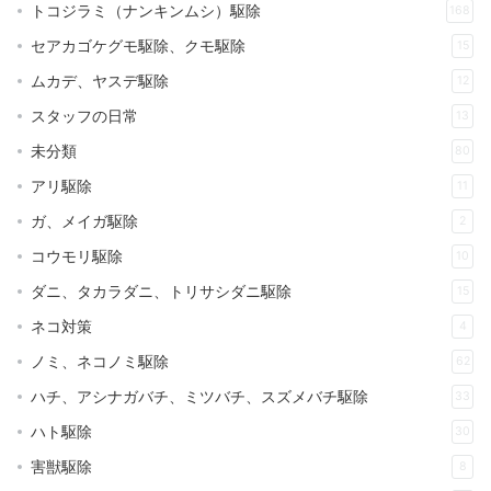
トコジラミ（ナンキンムシ）駆除
168
セアカゴケグモ駆除、クモ駆除
15
ムカデ、ヤスデ駆除
12
スタッフの日常
13
未分類
80
アリ駆除
11
ガ、メイガ駆除
2
コウモリ駆除
10
ダニ、タカラダニ、トリサシダニ駆除
15
ネコ対策
4
ノミ、ネコノミ駆除
62
ハチ、アシナガバチ、ミツバチ、スズメバチ駆除
33
ハト駆除
30
害獣駆除
8