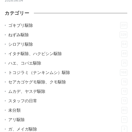
2026.06.04
カテゴリー
ゴキブリ駆除
231
ねずみ駆除
329
シロアリ駆除
64
イタチ駆除、ハクビシン駆除
49
ハエ、コバエ駆除
25
トコジラミ（ナンキンムシ）駆除
168
セアカゴケグモ駆除、クモ駆除
15
ムカデ、ヤスデ駆除
12
スタッフの日常
13
未分類
80
アリ駆除
11
ガ、メイガ駆除
2