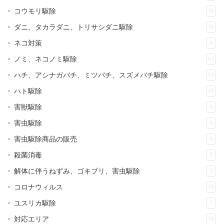
コウモリ駆除
10
ダニ、タカラダニ、トリサシダニ駆除
15
ネコ対策
4
ノミ、ネコノミ駆除
62
ハチ、アシナガバチ、ミツバチ、スズメバチ駆除
33
ハト駆除
30
害獣駆除
8
害虫駆除
9
害虫駆除商品の販売
9
殺菌消毒
2
解体に伴うねずみ、ゴキブリ、害虫駆除
3
コロナウィルス
13
ユスリカ駆除
1
対応エリア
19