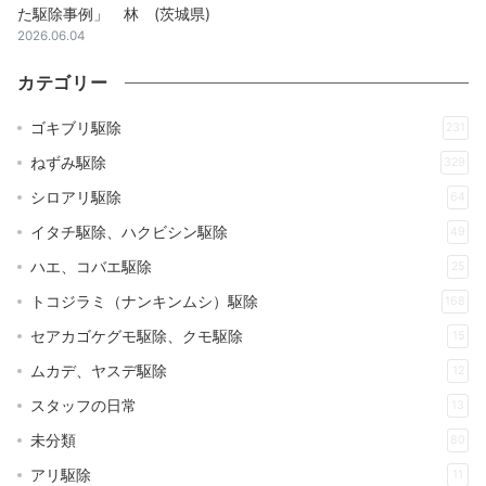
た駆除事例」 林 (茨城県)
2026.06.04
カテゴリー
ゴキブリ駆除
231
ねずみ駆除
329
シロアリ駆除
64
イタチ駆除、ハクビシン駆除
49
ハエ、コバエ駆除
25
トコジラミ（ナンキンムシ）駆除
168
セアカゴケグモ駆除、クモ駆除
15
ムカデ、ヤスデ駆除
12
スタッフの日常
13
未分類
80
アリ駆除
11