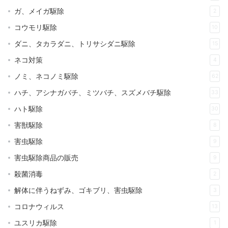
ガ、メイガ駆除
2
コウモリ駆除
10
ダニ、タカラダニ、トリサシダニ駆除
15
ネコ対策
4
ノミ、ネコノミ駆除
62
ハチ、アシナガバチ、ミツバチ、スズメバチ駆除
33
ハト駆除
30
害獣駆除
8
害虫駆除
9
害虫駆除商品の販売
9
殺菌消毒
2
解体に伴うねずみ、ゴキブリ、害虫駆除
3
コロナウィルス
13
ユスリカ駆除
1