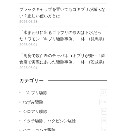
ブラックキャップを置いてもゴキブリが減らな
い？正しい使い方とは
2026.06.23
「水まわりに出るゴキブリの原因は下水だっ
た！ワモンゴキブリ駆除事例」 林 (群馬県)
2026.06.04
「厨房で数百匹のチャバネゴキブリが発生！飲
食店で実際にあった駆除事例」 林 (茨城県)
2026.06.04
カテゴリー
ゴキブリ駆除
231
ねずみ駆除
329
シロアリ駆除
64
イタチ駆除、ハクビシン駆除
49
ハエ、コバエ駆除
25