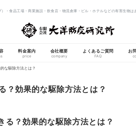
ップ）・食品工場・商業施設・飲食店・物流倉庫・ビル・ホテルなどの有害生物は
容
料金案内
会社概要
よくあるご質問
お
ss
price
company
FAQ
c
果的な駆除方法とは？
る？効果的な駆除方法とは？
きる？効果的な駆除方法とは？