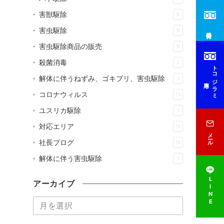
害獣駆除
8
害虫駆除
9
総合受付
害虫駆除商品の販売
9
殺菌消毒
2
トコジラミ
解体に伴うねずみ、ゴキブリ、害虫駆除
3
専用
コロナウィルス
13
ユスリカ駆除
1
対応エリア
19
メール
社長ブログ
16
解体に伴う害虫駆除
1
LINE
アーカイブ
ア
ー