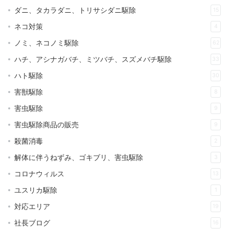
ダニ、タカラダニ、トリサシダニ駆除
15
ネコ対策
4
ノミ、ネコノミ駆除
62
ハチ、アシナガバチ、ミツバチ、スズメバチ駆除
33
ハト駆除
30
害獣駆除
8
害虫駆除
9
害虫駆除商品の販売
9
殺菌消毒
2
解体に伴うねずみ、ゴキブリ、害虫駆除
3
コロナウィルス
13
ユスリカ駆除
1
対応エリア
19
社長ブログ
16