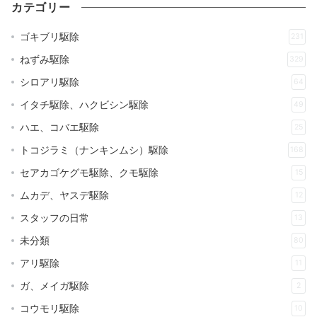
カテゴリー
ゴキブリ駆除
231
ねずみ駆除
329
シロアリ駆除
64
イタチ駆除、ハクビシン駆除
49
ハエ、コバエ駆除
25
トコジラミ（ナンキンムシ）駆除
168
セアカゴケグモ駆除、クモ駆除
15
ムカデ、ヤスデ駆除
12
スタッフの日常
13
未分類
80
アリ駆除
11
ガ、メイガ駆除
2
コウモリ駆除
10