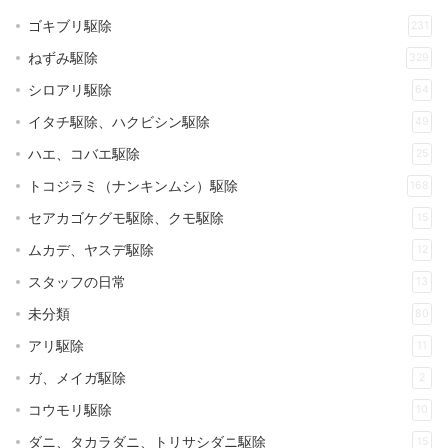
ゴキブリ駆除
231
ねずみ駆除
329
シロアリ駆除
64
イタチ駆除、ハクビシン駆除
49
ハエ、コバエ駆除
25
トコジラミ（ナンキンムシ）駆除
168
セアカゴケグモ駆除、クモ駆除
15
ムカデ、ヤスデ駆除
12
スタッフの日常
13
未分類
80
アリ駆除
11
ガ、メイガ駆除
2
コウモリ駆除
10
ダニ、タカラダニ、トリサシダニ駆除
15