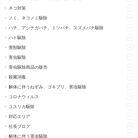
ネコ対策
4
ノミ、ネコノミ駆除
62
ハチ、アシナガバチ、ミツバチ、スズメバチ駆除
33
ハト駆除
30
害獣駆除
8
害虫駆除
9
害虫駆除商品の販売
9
殺菌消毒
2
解体に伴うねずみ、ゴキブリ、害虫駆除
3
コロナウィルス
13
ユスリカ駆除
1
対応エリア
19
社長ブログ
16
解体に伴う害虫駆除
1