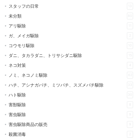
スタッフの日常
13
未分類
80
アリ駆除
11
ガ、メイガ駆除
2
コウモリ駆除
10
ダニ、タカラダニ、トリサシダニ駆除
15
ネコ対策
4
ノミ、ネコノミ駆除
62
ハチ、アシナガバチ、ミツバチ、スズメバチ駆除
33
ハト駆除
30
害獣駆除
8
害虫駆除
9
害虫駆除商品の販売
9
殺菌消毒
2