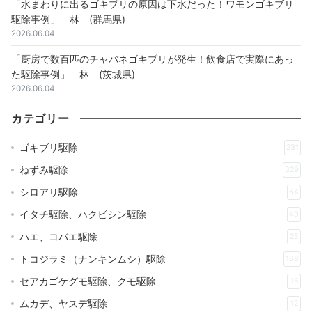
「水まわりに出るゴキブリの原因は下水だった！ワモンゴキブリ
駆除事例」 林 (群馬県)
2026.06.04
「厨房で数百匹のチャバネゴキブリが発生！飲食店で実際にあっ
た駆除事例」 林 (茨城県)
2026.06.04
カテゴリー
ゴキブリ駆除
231
ねずみ駆除
329
シロアリ駆除
64
イタチ駆除、ハクビシン駆除
49
ハエ、コバエ駆除
25
トコジラミ（ナンキンムシ）駆除
168
セアカゴケグモ駆除、クモ駆除
15
ムカデ、ヤスデ駆除
12