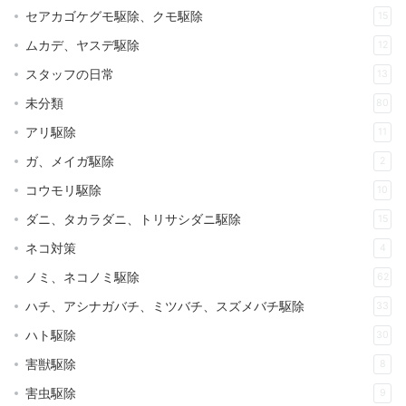
セアカゴケグモ駆除、クモ駆除
15
ムカデ、ヤスデ駆除
12
スタッフの日常
13
未分類
80
アリ駆除
11
ガ、メイガ駆除
2
コウモリ駆除
10
ダニ、タカラダニ、トリサシダニ駆除
15
ネコ対策
4
ノミ、ネコノミ駆除
62
ハチ、アシナガバチ、ミツバチ、スズメバチ駆除
33
ハト駆除
30
害獣駆除
8
害虫駆除
9