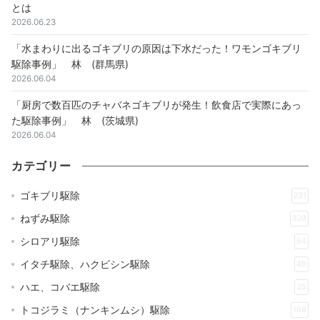
とは
2026.06.23
「水まわりに出るゴキブリの原因は下水だった！ワモンゴキブリ
駆除事例」 林 (群馬県)
2026.06.04
「厨房で数百匹のチャバネゴキブリが発生！飲食店で実際にあっ
た駆除事例」 林 (茨城県)
2026.06.04
カテゴリー
ゴキブリ駆除
231
ねずみ駆除
329
シロアリ駆除
64
イタチ駆除、ハクビシン駆除
49
ハエ、コバエ駆除
25
トコジラミ（ナンキンムシ）駆除
168