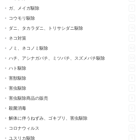
ガ、メイガ駆除
2
コウモリ駆除
10
ダニ、タカラダニ、トリサシダニ駆除
15
ネコ対策
4
ノミ、ネコノミ駆除
62
ハチ、アシナガバチ、ミツバチ、スズメバチ駆除
33
ハト駆除
30
害獣駆除
8
害虫駆除
9
害虫駆除商品の販売
9
殺菌消毒
2
解体に伴うねずみ、ゴキブリ、害虫駆除
3
コロナウィルス
13
ユスリカ駆除
1