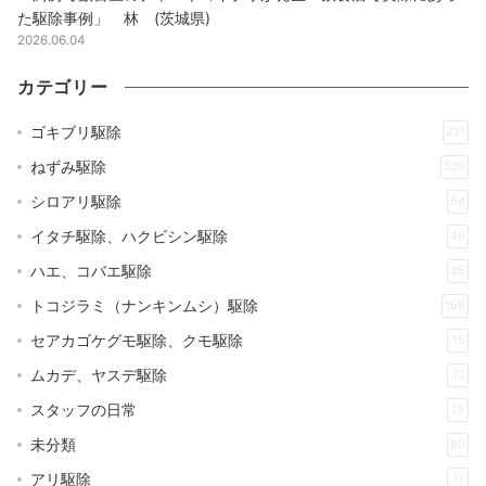
た駆除事例」 林 (茨城県)
2026.06.04
カテゴリー
ゴキブリ駆除
231
ねずみ駆除
329
シロアリ駆除
64
イタチ駆除、ハクビシン駆除
49
ハエ、コバエ駆除
25
トコジラミ（ナンキンムシ）駆除
168
セアカゴケグモ駆除、クモ駆除
15
ムカデ、ヤスデ駆除
12
スタッフの日常
13
未分類
80
アリ駆除
11