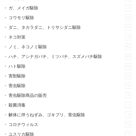
ガ、メイガ駆除
2
コウモリ駆除
10
ダニ、タカラダニ、トリサシダニ駆除
15
ネコ対策
4
ノミ、ネコノミ駆除
62
ハチ、アシナガバチ、ミツバチ、スズメバチ駆除
33
ハト駆除
30
害獣駆除
8
害虫駆除
9
害虫駆除商品の販売
9
殺菌消毒
2
解体に伴うねずみ、ゴキブリ、害虫駆除
3
コロナウィルス
13
ユスリカ駆除
1