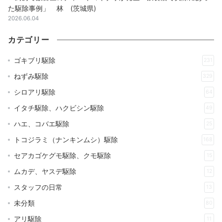
た駆除事例」 林 (茨城県)
2026.06.04
カテゴリー
ゴキブリ駆除
231
ねずみ駆除
329
シロアリ駆除
64
イタチ駆除、ハクビシン駆除
49
ハエ、コバエ駆除
25
トコジラミ（ナンキンムシ）駆除
168
セアカゴケグモ駆除、クモ駆除
15
ムカデ、ヤスデ駆除
12
スタッフの日常
13
未分類
80
アリ駆除
11