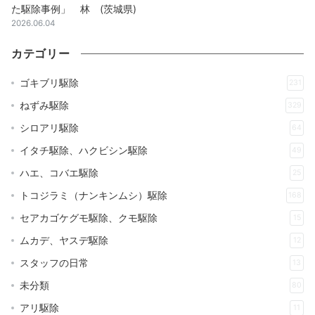
た駆除事例」 林 (茨城県)
2026.06.04
カテゴリー
ゴキブリ駆除
231
ねずみ駆除
329
シロアリ駆除
64
イタチ駆除、ハクビシン駆除
49
ハエ、コバエ駆除
25
トコジラミ（ナンキンムシ）駆除
168
セアカゴケグモ駆除、クモ駆除
15
ムカデ、ヤスデ駆除
12
スタッフの日常
13
未分類
80
アリ駆除
11