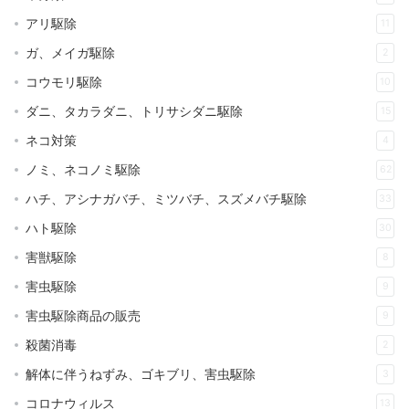
アリ駆除
11
ガ、メイガ駆除
2
コウモリ駆除
10
ダニ、タカラダニ、トリサシダニ駆除
15
ネコ対策
4
ノミ、ネコノミ駆除
62
ハチ、アシナガバチ、ミツバチ、スズメバチ駆除
33
ハト駆除
30
害獣駆除
8
害虫駆除
9
害虫駆除商品の販売
9
殺菌消毒
2
解体に伴うねずみ、ゴキブリ、害虫駆除
3
コロナウィルス
13