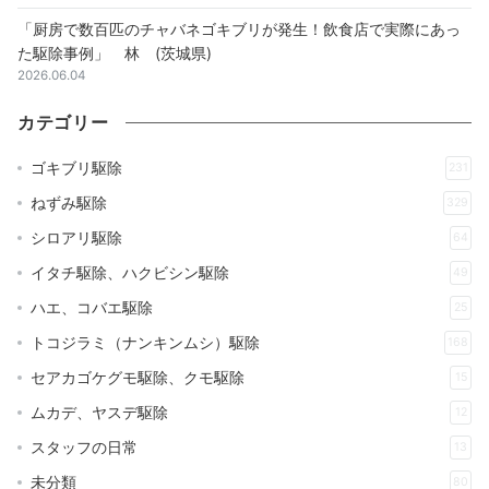
「厨房で数百匹のチャバネゴキブリが発生！飲食店で実際にあっ
た駆除事例」 林 (茨城県)
2026.06.04
カテゴリー
ゴキブリ駆除
231
ねずみ駆除
329
シロアリ駆除
64
イタチ駆除、ハクビシン駆除
49
ハエ、コバエ駆除
25
トコジラミ（ナンキンムシ）駆除
168
セアカゴケグモ駆除、クモ駆除
15
ムカデ、ヤスデ駆除
12
スタッフの日常
13
未分類
80