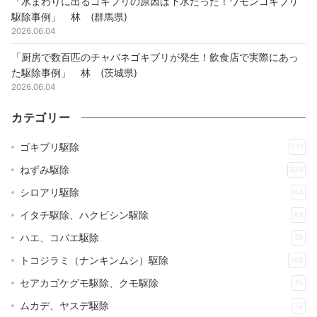
「水まわりに出るゴキブリの原因は下水だった！ワモンゴキブリ
駆除事例」 林 (群馬県)
2026.06.04
「厨房で数百匹のチャバネゴキブリが発生！飲食店で実際にあっ
た駆除事例」 林 (茨城県)
2026.06.04
カテゴリー
ゴキブリ駆除
231
ねずみ駆除
329
シロアリ駆除
64
イタチ駆除、ハクビシン駆除
49
ハエ、コバエ駆除
25
トコジラミ（ナンキンムシ）駆除
168
セアカゴケグモ駆除、クモ駆除
15
ムカデ、ヤスデ駆除
12