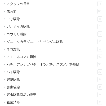
スタッフの日常
13
未分類
80
アリ駆除
11
ガ、メイガ駆除
2
コウモリ駆除
10
ダニ、タカラダニ、トリサシダニ駆除
15
ネコ対策
4
ノミ、ネコノミ駆除
62
ハチ、アシナガバチ、ミツバチ、スズメバチ駆除
33
ハト駆除
30
害獣駆除
8
害虫駆除
9
害虫駆除商品の販売
9
殺菌消毒
2