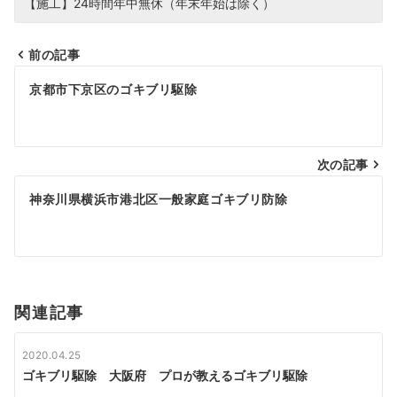
【施工】24時間年中無休（年末年始は除く）
前の記事
投
京都市下京区のゴキブリ駆除
稿
ナ
次の記事
ビ
神奈川県横浜市港北区一般家庭ゴキブリ防除
ゲ
ー
シ
関連記事
ョ
ン
2020.04.25
ゴキブリ駆除 大阪府 プロが教えるゴキブリ駆除