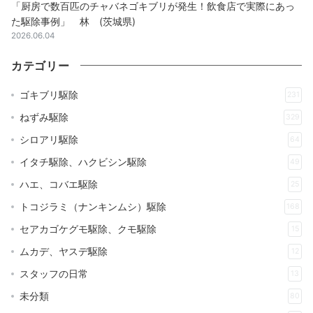
「厨房で数百匹のチャバネゴキブリが発生！飲食店で実際にあっ
た駆除事例」 林 (茨城県)
2026.06.04
カテゴリー
ゴキブリ駆除
231
ねずみ駆除
329
シロアリ駆除
64
イタチ駆除、ハクビシン駆除
49
ハエ、コバエ駆除
25
トコジラミ（ナンキンムシ）駆除
168
セアカゴケグモ駆除、クモ駆除
15
ムカデ、ヤスデ駆除
12
スタッフの日常
13
未分類
80