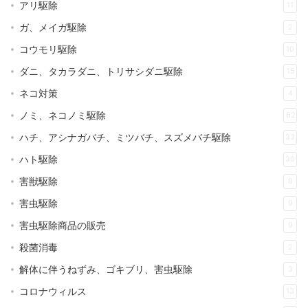
アリ駆除
11
ガ、メイガ駆除
2
コウモリ駆除
10
ダニ、タカラダニ、トリサシダニ駆除
15
ネコ対策
4
ノミ、ネコノミ駆除
62
ハチ、アシナガバチ、ミツバチ、スズメバチ駆除
33
ハト駆除
30
害獣駆除
8
害虫駆除
9
害虫駆除商品の販売
9
殺菌消毒
2
解体に伴うねずみ、ゴキブリ、害虫駆除
3
コロナウィルス
13