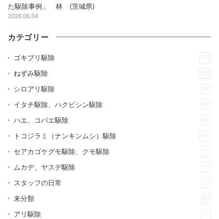
た駆除事例」 林 (茨城県)
2026.06.04
カテゴリー
ゴキブリ駆除
231
ねずみ駆除
329
シロアリ駆除
64
イタチ駆除、ハクビシン駆除
49
ハエ、コバエ駆除
25
トコジラミ（ナンキンムシ）駆除
168
セアカゴケグモ駆除、クモ駆除
15
ムカデ、ヤスデ駆除
12
スタッフの日常
13
未分類
80
アリ駆除
11