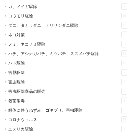
ガ、メイガ駆除
2
コウモリ駆除
10
ダニ、タカラダニ、トリサシダニ駆除
15
ネコ対策
4
ノミ、ネコノミ駆除
62
ハチ、アシナガバチ、ミツバチ、スズメバチ駆除
33
ハト駆除
30
害獣駆除
8
害虫駆除
9
害虫駆除商品の販売
9
殺菌消毒
2
解体に伴うねずみ、ゴキブリ、害虫駆除
3
コロナウィルス
13
ユスリカ駆除
1