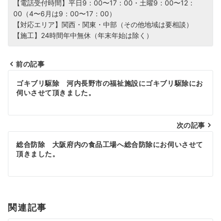
【電話受付時間】平日9：00〜17：00・土曜9：00〜12：
00（4〜6月は9：00〜17：00）
【対応エリア】関西・関東・中部（その他地域は要相談）
【施工】24時間年中無休（年末年始は除く）
前の記事
投
ゴキブリ駆除 河内長野市の福祉施設にゴキブリ駆除にお
伺いさせて頂きました。
稿
ナ
次の記事
ビ
総合防除 大阪府内の食品工場へ総合防除にお伺いさせて
ゲ
頂きました。
ー
シ
関連記事
ョ