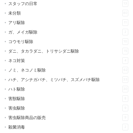
スタッフの日常
13
未分類
80
アリ駆除
11
ガ、メイガ駆除
2
コウモリ駆除
10
ダニ、タカラダニ、トリサシダニ駆除
15
ネコ対策
4
ノミ、ネコノミ駆除
62
ハチ、アシナガバチ、ミツバチ、スズメバチ駆除
33
ハト駆除
30
害獣駆除
8
害虫駆除
9
害虫駆除商品の販売
9
殺菌消毒
2