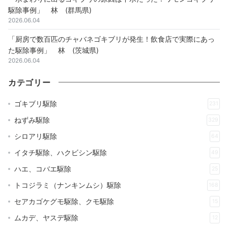
駆除事例」 林 (群馬県)
2026.06.04
「厨房で数百匹のチャバネゴキブリが発生！飲食店で実際にあっ
た駆除事例」 林 (茨城県)
2026.06.04
カテゴリー
ゴキブリ駆除
231
ねずみ駆除
329
シロアリ駆除
64
イタチ駆除、ハクビシン駆除
49
ハエ、コバエ駆除
25
トコジラミ（ナンキンムシ）駆除
168
セアカゴケグモ駆除、クモ駆除
15
ムカデ、ヤスデ駆除
12