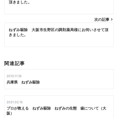
頂きました。
稿
ナ
次の記事
ビ
ねずみ駆除 大阪市生野区の調剤薬局様にお伺いさせて頂
ゲ
きました。
ー
シ
関連記事
ョ
ン
2013.11.19
兵庫県 ねずみ駆除
2021.02.15
プロが教える ねずみ駆除 ねずみの生態 歯について（大
阪）