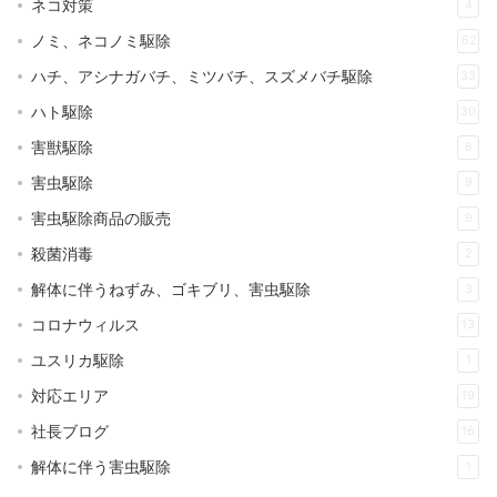
ネコ対策
4
ノミ、ネコノミ駆除
62
ハチ、アシナガバチ、ミツバチ、スズメバチ駆除
33
ハト駆除
30
害獣駆除
8
害虫駆除
9
害虫駆除商品の販売
9
殺菌消毒
2
解体に伴うねずみ、ゴキブリ、害虫駆除
3
コロナウィルス
13
ユスリカ駆除
1
対応エリア
19
社長ブログ
16
解体に伴う害虫駆除
1