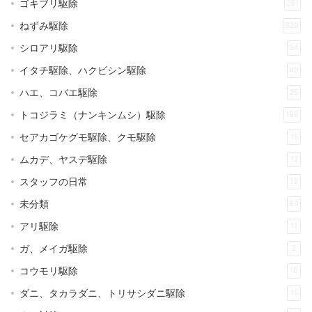
ゴキブリ駆除
231
ねずみ駆除
329
シロアリ駆除
64
イタチ駆除、ハクビシン駆除
49
ハエ、コバエ駆除
25
トコジラミ（ナンキンムシ）駆除
168
セアカゴケグモ駆除、クモ駆除
15
ムカデ、ヤスデ駆除
12
スタッフの日常
13
未分類
80
アリ駆除
11
ガ、メイガ駆除
2
コウモリ駆除
10
ダニ、タカラダニ、トリサシダニ駆除
15